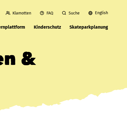
English
Klamotten
FAQ
Suche
ernplattform
Kinderschutz
Skateparkplanung
en &