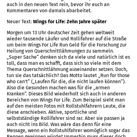
auch in den neuen Text rein, bevor ihr euch an
Kommentaren von damals abarbeitet.
Neuer Text:
Wings for Life: Zehn Jahre später
Morgen um 13 Uhr deutscher Zeit gehen weltweit
wieder tausende Läufer und Rollifahrer auf die Straße
um beim Wings For Life Run Geld für die Forschung zur
Heilung von Querschnittlähmungen zu sammeln.
„Super Sache“ denken sich da viele und natürlich ist es
toll, dass man es schafft, dass sich so viele mit dem
Thema Querschnittlähmung auseinander setzen. Doch,
tun sie das tatsächlich? Das Motto lautet „Run for those
who can’t“ („Laufen für die, die nicht laufen können“).
Also die Gesunden machen was für die „armen
Kranken“. Dieses Bild wiederholt sich auch in anderen
Bereichen von Wings For Life. Zum Beispiel sieht man
auf den meisten Fotos mit Rollstuhlfahrern Leute, die
diese anschieben. Aktive, sportliche und
selbstständige Rollifahrer sind rar. Aber sie passen ja
auch nicht ins Bild. Was wäre das denn für eine
Message, wenn ein Rollstuhlfahrer womöglich sogar das
Rennen gewinnen würde? Immerhin muss dieser doch