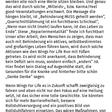
werden alle noch eine Weile sitzen bleiben. Und genau
das wird durch solche „Mitleids-„ bzw. Karma/Feel
good-Veranstaltungen erschwert. Die Message die
hängen bleibt, ist „Behinderung MUSS geheilt werden“,
„Querschnittlähmung ist ein furchtbares Schicksal“,
„Wenn man nicht (mehr) laufen kann, ist das Leben zu
Ende“. Diese „Repariermentalität“ finde ich furchtbar!
Unser aller Arbeit, den Menschen zu zeigen, dass man
auch mit Behinderung ein aktives, selbstbestimmtes
und großartiges Leben führen kann, wird durch solche
Aktionen wie den Wings For Life Run mit Füßen
getreten. Es wird nicht anerkannt, dass Behinderung
kein Defizit sein muss, sondern einfach „anders“ ist.
Hier findet kein Dialog auf Augenhöhe statt, die
Gesunden für die Kranke und hinterher bitte schön
„Danke Danke“ sagen.
Wenn Wings For Life es in Zukunft schafft zweigleisig zu
fahren und eben nicht nur den Fokus auf eine Heilung
setzt, ist das sicher eine tolle Geschichte. Sie könnten
sich für mehr Barrierefreiheit, bessere
Rollstuhlversorgung und ein positives Bild von
Rollstuhlfahrern einsetzen. Das wären Maßnahmen, von