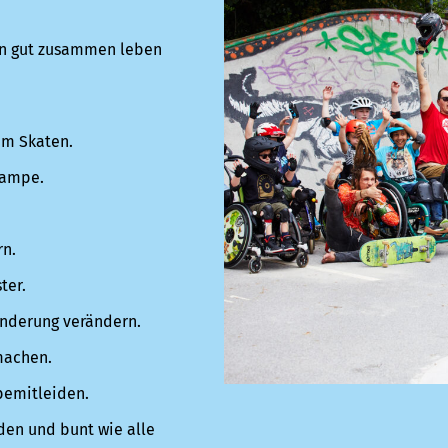
en gut zusammen leben
zum Skaten.
Rampe.
rn.
ter.
inderung verändern.
machen.
 bemitleiden.
den und bunt wie alle