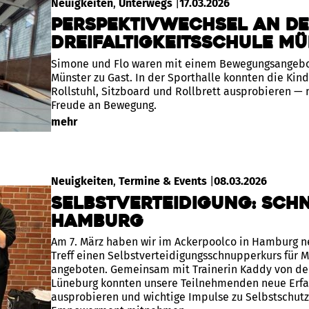
Neuigkeiten
, 
Unterwegs
|
17.03.2026
Perspektivwechsel an d
Dreifaltigkeitsschule M
Simone und Flo waren mit einem Bewegungsangebot 
Münster zu Gast. In der Sporthalle konnten die Kin
Rollstuhl, Sitzboard und Rollbrett ausprobieren — 
Freude an Bewegung.
mehr
Neuigkeiten
, 
Termine & Events
|
08.03.2026
Selbstverteidigung: Sch
Hamburg
Am 7. März haben wir im Ackerpoolco in Hamburg n
Treff einen Selbstverteidigungsschnupperkurs für 
angeboten. Gemeinsam mit Trainerin Kaddy von de
Lüneburg konnten unsere Teilnehmenden neue Erfa
ausprobieren und wichtige Impulse zu Selbstschutz