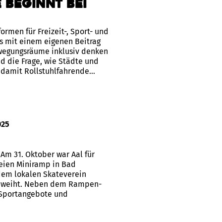
 beginnt bei
formen für Freizeit-, Sport- und
s mit einem eigenen Beitrag
ewegungsräume inklusiv denken
nd die Frage, wie Städte und
 damit Rollstuhlfahrende…
025
 Am 31. Oktober war Aal für
reien Miniramp in Bad
dem lokalen Skateverein
geweiht. Neben dem Rampen-
 Sportangebote und