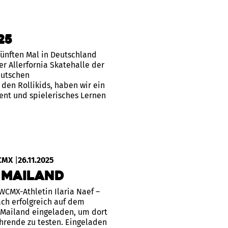
25
fünften Mal in Deutschland
er Allerfornia Skatehalle der
eutschen
den Rollikids, haben wir ein
nt und spielerisches Lernen
CMX
|
26.11.2025
 Mailand
WCMX-Athletin Ilaria Naef –
ch erfolgreich auf dem
Mailand eingeladen, um dort
ahrende zu testen. Eingeladen