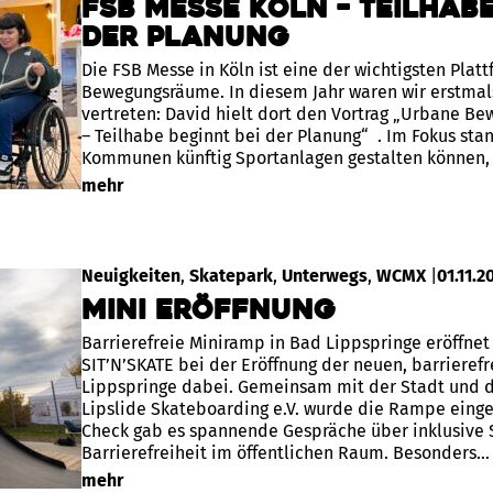
FSB Messe Köln – Teilhabe
der Planung
Die FSB Messe in Köln ist eine der wichtigsten Platt
Bewegungsräume. In diesem Jahr waren wir erstmal
vertreten: David hielt dort den Vortrag „Urbane B
– Teilhabe beginnt bei der Planung“ . Im Fokus sta
Kommunen künftig Sportanlagen gestalten können,
mehr
Neuigkeiten
, 
Skatepark
, 
Unterwegs
, 
WCMX
|
01.11.2
Mini Eröffnung
Barrierefreie Miniramp in Bad Lippspringe eröffnet
SIT’N’SKATE bei der Eröffnung der neuen, barrieref
Lippspringe dabei. Gemeinsam mit der Stadt und 
Lipslide Skateboarding e.V. wurde die Rampe ein
Check gab es spannende Gespräche über inklusive
Barrierefreiheit im öffentlichen Raum. Besonders…
mehr