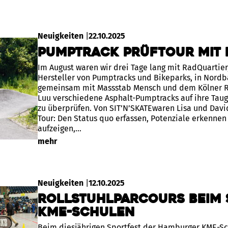
Neuigkeiten
|
22.10.2025
Pumptrack Prüftour mit 
Im August waren wir drei Tage lang mit RadQuartie
Hersteller von Pumptracks und Bikeparks, in Nord
gemeinsam mit Massstab Mensch und dem Kölner Ro
Luu verschiedene Asphalt-Pumptracks auf ihre Taugl
zu überprüfen. Von SIT’N’SKATEwaren Lisa und David
Tour: Den Status quo erfassen, Potenziale erkenne
aufzeigen,…
mehr
Neuigkeiten
|
12.10.2025
Rollstuhlparcours beim 
KME-Schulen
Beim diesjährigen Sportfest der Hamburger KME-Sc