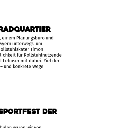
RadQuartier
r, einem Planungsbüro und
bayern unterwegs, um
llstuhlskater Timon
ichkeit für Rollstuhlnutzende
 Lebuser mit dabei. Ziel der
n – und konkrete Wege
Sportfest der
hulen waren wir von