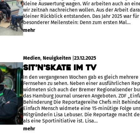
kleine Auswertung wagen. Wir arbeiten auch an ein
wir zeitnah nachreichen wollen. Aus der Arbeit dara
kleiner Rückblick entstanden. Das Jahr 2025 war für
besonderer Meilenstein: Denn zum ersten Mal…
mehr
Medien
, 
Neuigkeiten
|
23.12.2025
SIT’N’SKATE im TV
In den vergangenen Wochen gab es gleich mehrere 
Fernsehen zu sehen. Neben einer ausführlichen Re
widmeten sich auch der Bremer Regionalsender bu
das Hamburg Journal unseren Angeboten. ZDF „Einf
Behinderung Die Reportagereihe Chefs mit Behind
Einfach Mensch widmete eine 15‑minütige Folge un
Mitgründerin Lisa Lebuser. Die Reportage macht de
als eine Sportinitiative ist. Lisa…
mehr