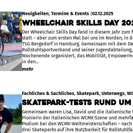
Neuigkeiten
, 
Termine & Events
|
02.12.2025
Wheelchair Skills Day 20
Der Wheelchair Skills Day fand in diesem Jahr zum 
statt – aber zum ersten Mal bei uns im Norden, in d
TSG Bergedorf in Hamburg. Gemeinsam mit dem D
Rollstuhlsportverband und seiner Jugendabteilung, 
Wochenende organisiert, das Mobilität, Empowerme
in den…
mehr
Fachliches & Sachliches
, 
Skatepark
, 
Unterwegs
, 
W
Skatepark-Tests rund um
Gemeinsam waren Lisa, David und die italienische 
Pionierin der italienischen WCMX-Szene und mehrfa
Podium bei den WCMX-Weltmeisterschaften – nach 
drei Skateparks auf ihre Nutzbarkeit für Rollstuhlf