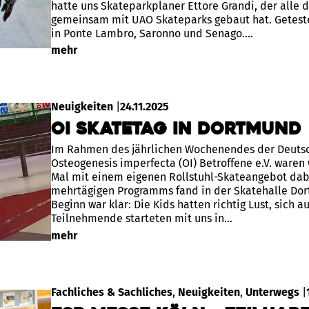
hatte uns Skateparkplaner Ettore Grandi, der alle 
gemeinsam mit UAO Skateparks gebaut hat. Getest
in Ponte Lambro, Saronno und Senago.…
mehr
Neuigkeiten
|
24.11.2025
OI Skatetag in Dortmund
Im Rahmen des jährlichen Wochenendes der Deutsch
Osteogenesis imperfecta (OI) Betroffene e.V. waren
Mal mit einem eigenen Rollstuhl-Skateangebot dabe
mehrtägigen Programms fand in der Skatehalle Dort
Beginn war klar: Die Kids hatten richtig Lust, sich 
Teilnehmende starteten mit uns in…
mehr
Fachliches & Sachliches
, 
Neuigkeiten
, 
Unterwegs
|