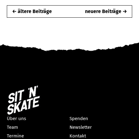
← ältere Beiträge
neuere Beiträge →
Über uns
Spenden
Team
Newsletter
Termine
Kontakt