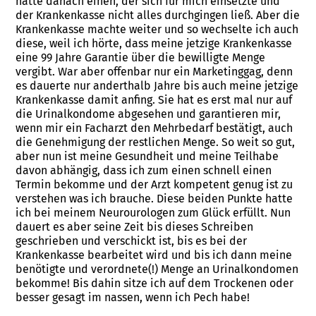
hatte danach einen, der sich für mich einsetzte und
der Krankenkasse nicht alles durchgingen ließ. Aber die
Krankenkasse machte weiter und so wechselte ich auch
diese, weil ich hörte, dass meine jetzige Krankenkasse
eine 99 Jahre Garantie über die bewilligte Menge
vergibt. War aber offenbar nur ein Marketinggag, denn
es dauerte nur anderthalb Jahre bis auch meine jetzige
Krankenkasse damit anfing. Sie hat es erst mal nur auf
die Urinalkondome abgesehen und garantieren mir,
wenn mir ein Facharzt den Mehrbedarf bestätigt, auch
die Genehmigung der restlichen Menge. So weit so gut,
aber nun ist meine Gesundheit und meine Teilhabe
davon abhängig, dass ich zum einen schnell einen
Termin bekomme und der Arzt kompetent genug ist zu
verstehen was ich brauche. Diese beiden Punkte hatte
ich bei meinem Neurourologen zum Glück erfüllt. Nun
dauert es aber seine Zeit bis dieses Schreiben
geschrieben und verschickt ist, bis es bei der
Krankenkasse bearbeitet wird und bis ich dann meine
benötigte und verordnete(!) Menge an Urinalkondomen
bekomme! Bis dahin sitze ich auf dem Trockenen oder
besser gesagt im nassen, wenn ich Pech habe!