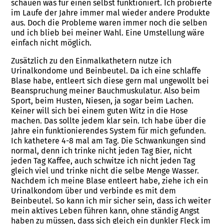
schauen was für einen selbst funktioniert. Ich probierte
im Laufe der Jahre immer mal wieder andere Produkte
aus. Doch die Probleme waren immer noch die selben
und ich blieb bei meiner Wahl. Eine Umstellung wäre
einfach nicht möglich.
Zusätzlich zu den Einmalkathetern nutze ich
Urinalkondome und Beinbeutel. Da ich eine schlaffe
Blase habe, entleert sich diese gern mal ungewollt bei
Beanspruchung meiner Bauchmuskulatur. Also beim
Sport, beim Husten, Niesen, ja sogar beim Lachen.
Keiner will sich bei einem guten Witz in die Hose
machen. Das sollte jedem klar sein. Ich habe über die
Jahre ein funktionierendes System für mich gefunden.
Ich kathetere 4-8 mal am Tag. Die Schwankungen sind
normal, denn ich trinke nicht jeden Tag Bier, nicht
jeden Tag Kaffee, auch schwitze ich nicht jeden Tag
gleich viel und trinke nicht die selbe Menge Wasser.
Nachdem ich meine Blase entleert habe, ziehe ich ein
Urinalkondom über und verbinde es mit dem
Beinbeutel. So kann ich mir sicher sein, dass ich weiter
mein aktives Leben führen kann, ohne ständig Angst
haben zu müssen, dass sich gleich ein dunkler Fleck im