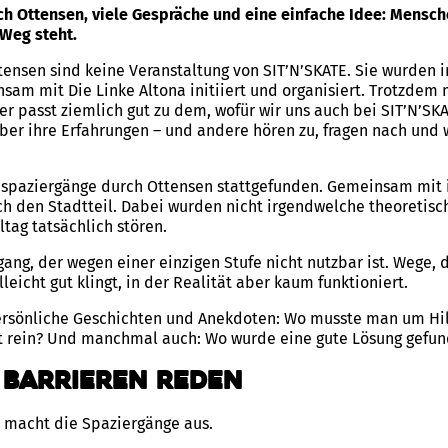
ch Ottensen, viele Gespräche und eine einfache Idee: Mensc
 Weg steht.
tensen sind keine Veranstaltung von SIT’N’SKATE. Sie wurden
am mit Die Linke Altona initiiert und organisiert. Trotzdem 
er passt ziemlich gut zu dem, wofür wir uns auch bei SIT’N’S
er ihre Erfahrungen – und andere hören zu, fragen nach und 
espaziergänge durch Ottensen stattgefunden. Gemeinsam mit 
ch den Stadtteil. Dabei wurden nicht irgendwelche theoretisc
ltag tatsächlich stören.
gang, der wegen einer einzigen Stufe nicht nutzbar ist. Wege, 
eicht gut klingt, in der Realität aber kaum funktioniert.
 persönliche Geschichten und Anekdoten: Wo musste man um Hi
t rein? Und manchmal auch: Wo wurde eine gute Lösung gefu
 Barrieren reden
k macht die Spaziergänge aus.