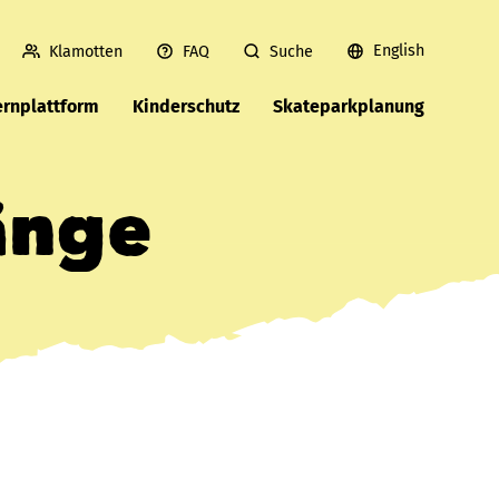
English
Klamotten
FAQ
Suche
ernplattform
Kinderschutz
Skateparkplanung
änge