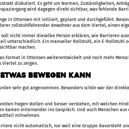
abstrakt diskutiert. Es geht um Normen, Zuständigkeiten, Anträ
aziergang wird dagegen direkt sichtbar, was fehlende Barrie
ge in Ottensen mit initiiert, geplant und durchgeführt. Beson
derer rollstuhlfahrender Anwohner aus dem Viertel, einen eig
s soll nicht immer dieselbe Person erklären, wie Barrieren au
il unterschiedlich. Ein manueller Rollstuhl, ein E-Rollstuhl
sichtbar machen.
 das Format in Ottensen weiterentwickelt und noch mehr Mens
 Viertel zu zeigen.
r etwas bewegen kann
urden sehr gut angenommen. Besonders schön war der direkte
nten Fragen stellen und besser verstehen, mit welchen Hind
n kamen miteinander ins Gespräch. Und auch Menschen aus d
adtteil mitnehmen.
rriere nicht automatisch, nur weil eine Gruppe davorsteht un