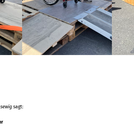
nsewig
sagt:
hr