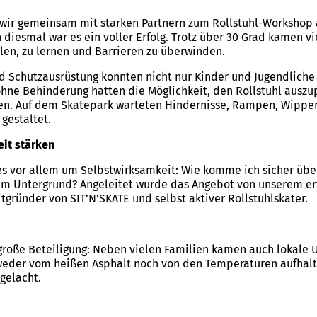
 wir gemeinsam mit starken Partnern zum Rollstuhl-Workshop
diesmal war es ein voller Erfolg. Trotz über 30 Grad kamen vi
len, zu lernen und Barrieren zu überwinden.
d Schutzausrüstung konnten nicht nur Kinder und Jugendliche i
ohne Behinderung hatten die Möglichkeit, den Rollstuhl ausz
nen. Auf dem Skatepark warteten Hindernisse, Rampen, Wippen
 gestaltet.
eit stärken
s vor allem um Selbstwirksamkeit: Wie komme ich sicher übe
em Untergrund? Angeleitet wurde das Angebot von unserem er
gründer von SIT’N’SKATE und selbst aktiver Rollstuhlskater.
 große Beteiligung: Neben vielen Familien kamen auch lokale
h weder vom heißen Asphalt noch von den Temperaturen aufhalt
 gelacht.