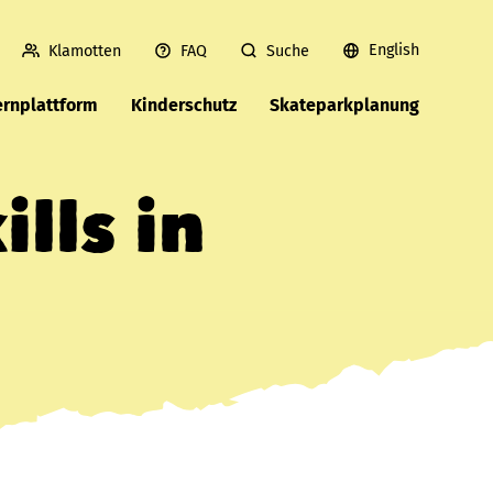
English
Klamotten
FAQ
Suche
ernplattform
Kinderschutz
Skateparkplanung
lls in