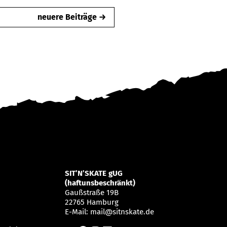
neuere Beiträge →
SIT’N’SKATE gUG
(haftunsbeschränkt)
Gaußstraße 19B
22765 Hamburg
E-Mail:
mail@sitnskate.de