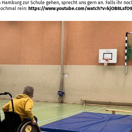
n Hamburg zur Schule gehen, sprecht uns gern an. Falls ihr no
nochmal rein:
https://www.youtube.com/watch?v=kjOB8LsfO