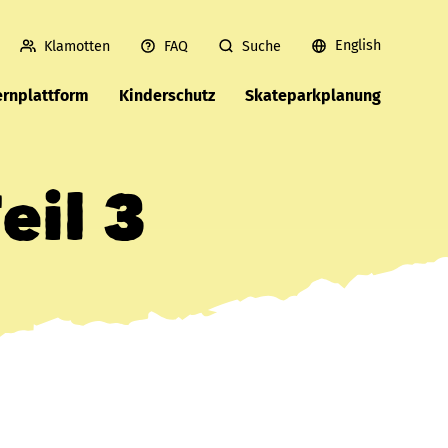
English
Klamotten
FAQ
Suche
ernplattform
Kinderschutz
Skateparkplanung
eil 3