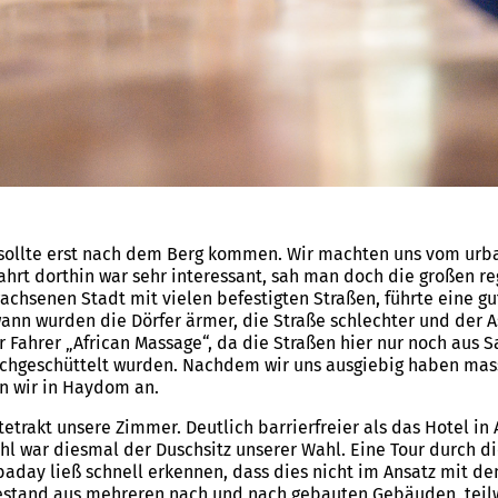
il sollte erst nach dem Berg kommen. Wir machten uns vom urb
ahrt dorthin war sehr interessant, sah man doch die großen r
achsenen Stadt mit vielen befestigten Straßen, führte eine g
nn wurden die Dörfer ärmer, die Straße schlechter und der A
Fahrer „African Massage“, da die Straßen hier nur noch aus 
chgeschüttelt wurden. Nachdem wir uns ausgiebig haben mas
n wir in Haydom an.
trakt unsere Zimmer. Deutlich barrierfreier als das Hotel in 
uhl war diesmal der Duschsitz unserer Wahl. Eine Tour durch d
baday ließ schnell erkennen, dass dies nicht im Ansatz mit de
k bestand aus mehreren nach und nach gebauten Gebäuden, teil