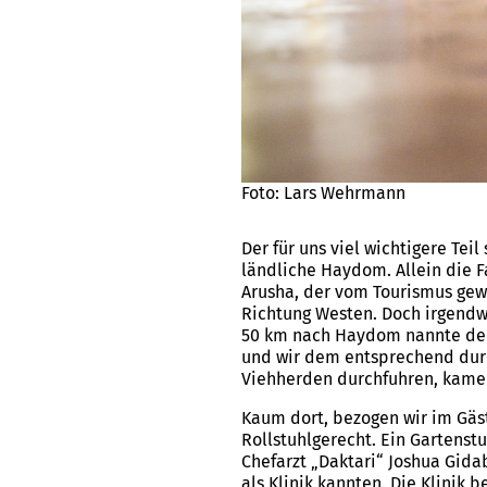
Foto: Lars Wehrmann
Der für uns viel wichtigere Te
ländliche Haydom. Allein die F
Arusha, der vom Tourismus gew
Richtung Westen. Doch irgendwa
50 km nach Haydom nannte der 
und wir dem entsprechend dur
Viehherden durchfuhren, kame
Kaum dort, bezogen wir im Gäste
Rollstuhlgerecht. Ein Gartenst
Chefarzt „Daktari“ Joshua Gida
als Klinik kannten. Die Klini