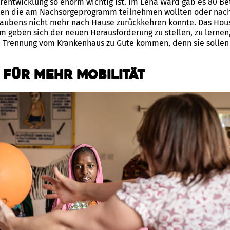
entwicklung so enorm wichtig ist. Im Lena Ward gab es 80 Be
ilien die am Nachsorgeprogramm teilnehmen wollten oder nac
aubens nicht mehr nach Hause zurückkehren konnte. Das House
 geben sich der neuen Herausforderung zu stellen, zu lernen
e Trennung vom Krankenhaus zu Gute kommen, denn sie sollen s
 für mehr Mobilität