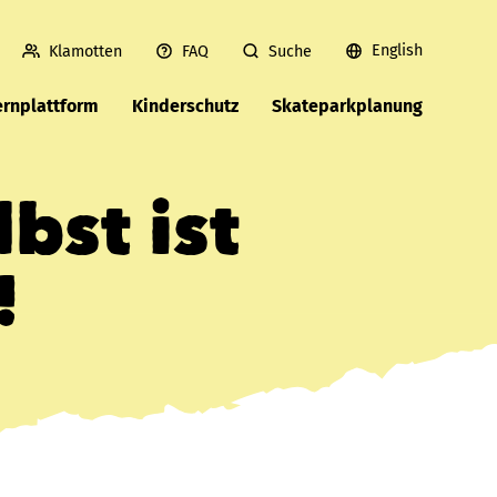
English
Klamotten
FAQ
Suche
ernplattform
Kinderschutz
Skateparkplanung
bst ist
!