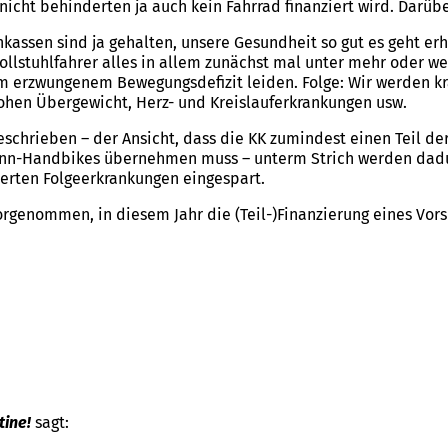
nicht behinderten ja auch kein Fahrrad finanziert wird. Darüb
assen sind ja gehalten, unsere Gesundheit so gut es geht erh
 Rollstuhlfahrer alles in allem zunächst mal unter mehr oder w
erzwungenem Bewegungsdefizit leiden. Folge: Wir werden kra
hen Übergewicht, Herz- und Kreislauferkrankungen usw.
geschrieben – der Ansicht, dass die KK zumindest einen Teil de
ann-Handbikes übernehmen muss – unterm Strich werden dadur
derten Folgeerkrankungen eingespart.
orgenommen, in diesem Jahr die (Teil-)Finanzierung eines Vor
tine!
sagt: