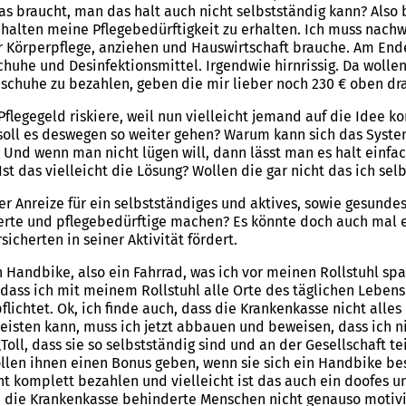
 braucht, man das halt auch nicht selbstständig kann? Also 
ten meine Pflegebedürftigkeit zu erhalten. Ich muss nachwe
für Körperpflege, anziehen und Hauswirtschaft brauche. Am E
chuhe und Desinfektionsmittel. Irgendwie hirnrissig. Da woll
schuhe zu bezahlen, geben die mir lieber noch 230 € oben dra
 Pflegegeld riskiere, weil nun vielleicht jemand auf die Idee 
er soll es deswegen so weiter gehen? Warum kann sich das Syst
 Und wenn man nicht lügen will, dann lässt man es halt einf
Ist das vielleicht die Lösung? Wollen die gar nicht das ich se
r Anreize für ein selbstständiges und aktives, sowie gesund
erte und pflegebedürftige machen? Es könnte doch auch mal 
sicherten in seiner Aktivität fördert.
 Handbike, also ein Fahrrad, was ich vor meinen Rollstuhl spa
, dass ich mit meinem Rollstuhl alle Orte des täglichen Leben
flichtet. Ok, ich finde auch, dass die Krankenkasse nicht alle
t leisten kann, muss ich jetzt abbauen und beweisen, dass ich
Toll, dass sie so selbstständig sind und an der Gesellschaft te
wollen ihnen einen Bonus geben, wenn sie sich ein Handbike bes
t komplett bezahlen und vielleicht ist das auch ein doofes un
n die Krankenkasse behinderte Menschen nicht genauso motivi