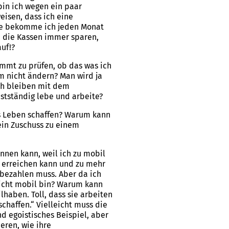
bin ich wegen ein paar
isen, dass ich eine
nde bekomme ich jeden Monat
en die Kassen immer sparen,
uf!?
kommt zu prüfen, ob das was ich
em nicht ändern? Man wird ja
ach bleiben mit dem
lbstständig lebe und arbeite?
es Leben schaffen? Warum kann
ein Zuschuss zu einem
nnen kann, weil ich zu mobil
s erreichen kann und zu mehr
s bezahlen muss. Aber da ich
 nicht mobil bin? Warum kann
ilhaben. Toll, dass sie arbeiten
chaffen.“ Vielleicht muss die
d egoistisches Beispiel, aber
eren, wie ihre