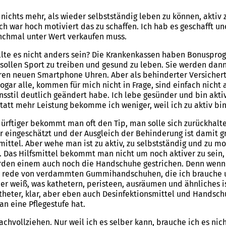
nichts mehr, als wieder selbstständig leben zu können, aktiv
h war hoch motiviert das zu schaffen. Ich hab es geschafft u
nchmal unter Wert verkaufen muss.
te es nicht anders sein? Die Krankenkassen haben Bonuspro
sollen Sport zu treiben und gesund zu leben. Sie werden dann
uren neuen Smartphone Uhren. Aber als behinderter Versicherte
ar alle, kommen für mich nicht in Frage, sind einfach nicht
sstil deutlich geändert habe. Ich lebe gesünder und bin aktiv
tatt mehr Leistung bekomme ich weniger, weil ich zu aktiv bin,
ürftiger bekommt man oft den Tip, man solle sich zurückhalte
r eingeschätzt und der Ausgleich der Behinderung ist damit
smittel. Aber wehe man ist zu aktiv, zu selbstständig und zu 
. Das Hilfsmittel bekommt man nicht um noch aktiver zu sein,
erden einem auch noch die Handschuhe gestrichen. Denn wenn 
ich rede von verdammten Gummihandschuhen, die ich brauche u
der weiß, was kathetern, peristeen, ausräumen und ähnliches i
Katheter, klar, aber eben auch Desinfektionsmittel und Hands
an eine Pflegestufe hat.
chvollziehen. Nur weil ich es selber kann, brauche ich es nich