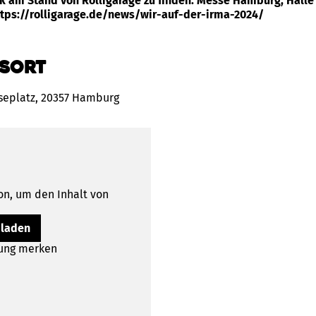
k am Stand von Rolligarage zu finden. Messe Hamburg, Halle 
ttps://rolligarage.de/news/wir-auf-der-irma-2024/
sort
seplatz, 20357 Hamburg
on, um den Inhalt von
 laden
lung merken