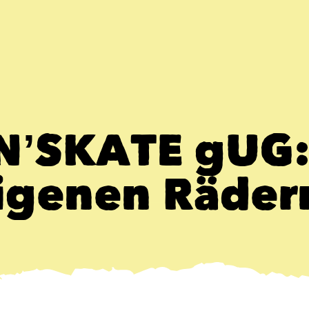
’N’SKATE gUG:
igenen Räder