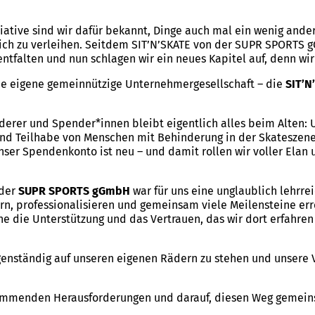
tiative sind wir dafür bekannt, Dinge auch mal ein wenig and
trich zu verleihen. Seitdem SIT’N’SKATE von der SUPR SPOR
ntfalten und nun schlagen wir ein neues Kapitel auf, denn wir
 eine eigene gemeinnützige Unternehmergesellschaft – die
SIT’N
derer und Spender*innen bleibt eigentlich alles beim Alten:
und Teilhabe von Menschen mit Behinderung in der Skateszen
ser Spendenkonto ist neu – und damit rollen wir voller Elan u
 der
SUPR SPORTS gGmbH
war für uns eine unglaublich lehrrei
n, professionalisieren und gemeinsam viele Meilensteine err
 die Unterstützung und das Vertrauen, das wir dort erfahren
 eigenständig auf unseren eigenen Rädern zu stehen und unsere
 kommenden Herausforderungen und darauf, diesen Weg gemein