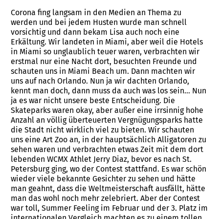
Corona fing langsam in den Medien an Thema zu
werden und bei jedem Husten wurde man schnell
vorsichtig und dann bekam Lisa auch noch eine
Erkältung. Wir landeten in Miami, aber weil die Hotels
in Miami so unglaublich teuer waren, verbrachten wir
erstmal nur eine Nacht dort, besuchten Freunde und
schauten uns in Miami Beach um. Dann machten wir
uns auf nach Orlando. Nun ja wir dachten Orlando,
kennt man doch, dann muss da auch was los sein… Nun
ja es war nicht unsere beste Entscheidung. Die
Skateparks waren okay, aber außer eine irrsinnig hohe
Anzahl an völlig überteuerten Vergnügungsparks hatte
die Stadt nicht wirklich viel zu bieten. Wir schauten
uns eine Art Zoo an, in der hauptsächlich Alligatoren zu
sehen waren und verbrachten etwas Zeit mit dem dort
lebenden WCMX Athlet Jerry Diaz, bevor es nach St.
Petersburg ging, wo der Contest stattfand. Es war schön
wieder viele bekannte Gesichter zu sehen und hätte
man geahnt, dass die Weltmeisterschaft ausfällt, hätte
man das wohl noch mehr zelebriert. Aber der Contest
war toll, Summer Feeling im Februar und der 3. Platz im
internationalen Vergleich machten es zu einem tollen