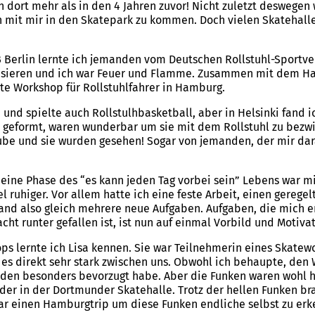
n dort mehr als in den 4 Jahren zuvor! Nicht zuletzt deswegen 
 mit mir in den Skatepark zu kommen. Doch vielen Skatehalle
Berlin lernte ich jemanden vom Deutschen Rollstuhl-Sportve
isieren und ich war Feuer und Flamme. Zusammen mit dem Ha
te Workshop für Rollstuhlfahrer in Hamburg.
 und spielte auch Rollstulhbasketball, aber in Helsinki fand i
eit geformt, waren wunderbar um sie mit dem Rollstuhl zu bez
tube und sie wurden gesehen! Sogar von jemanden, der mir dar
 eine Phase des “es kann jeden Tag vorbei sein” Lebens war mit
el ruhiger. Vor allem hatte ich eine feste Arbeit, einen gere
and also gleich mehrere neue Aufgaben. Aufgaben, die mich e
ht runter gefallen ist, ist nun auf einmal Vorbild und Motivat
s lernte ich Lisa kennen. Sie war Teilnehmerin eines Skatewo
es direkt sehr stark zwischen uns. Obwohl ich behaupte, den 
en besonders bevorzugt habe. Aber die Funken waren wohl hel
er in der Dortmunder Skatehalle. Trotz der hellen Funken br
ar einen Hamburgtrip um diese Funken endliche selbst zu erk