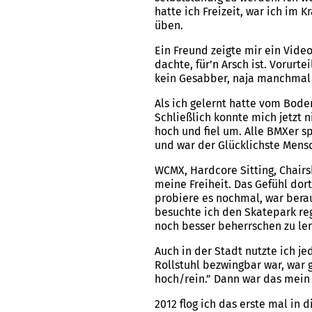
hatte ich Freizeit, war ich im
üben.
Ein Freund zeigte mir ein Vide
dachte, für’n Arsch ist. Vorur
kein Gesabber, naja manchmal 
Als ich gelernt hatte vom Boden
Schließlich konnte mich jetzt n
hoch und fiel um. Alle BMXer 
und war der Glücklichste Mensc
WCMX, Hardcore Sitting, Chairs
meine Freiheit. Das Gefühl dor
probiere es nochmal, war bera
besuchte ich den Skatepark reg
noch besser beherrschen zu le
Auch in der Stadt nutzte ich j
Rollstuhl bezwingbar war, war
hoch/rein.” Dann war das mein 
2012 flog ich das erste mal in 