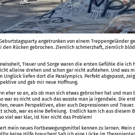
er Geburtstagsparty angetrunken von einem Treppengeländer g
ei den Rücken gebrochen. Ziemlich schmerzhaft, ziemlich blö
ewissheit, Trauer und Sorge waren die ersten Gefühle die ich h
nicht alleine drehen und schon gar nicht aufstehen. Und was
m Unglück liefen dort die Paralympics. Perfekt abgepasst, zei
spektive und gab mir neue Hoffnung.
dann eher so an, als ob man sich etwas gebrochen hat und ma
 so war es nicht und auch das wusste man ja irgendwie. Die 
itten, neuen Perspektiven, aber auch Depressionen und Trauer.
tt schob, war es eine Befreiung. Endlich kam ich aus diesem 
o viel war klar, ist hier nicht das Problem!
iert mein neues Fortbewegungsmittel kennen zu lernen. Mein o
llte keine Hilfe brauchen! Sah ich eine Lücke im Therapieplan,