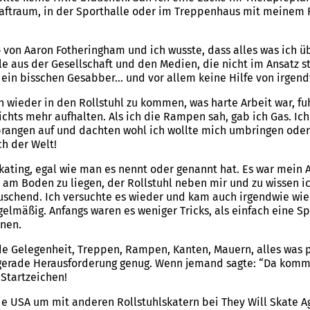
 Kraftraum, in der Sporthalle oder im Treppenhaus mit meinem 
o von Aaron Fotheringham und ich wusste, dass alles was ich üb
teile aus der Gesellschaft und den Medien, die nicht im Ansatz
ein bisschen Gesabber… und vor allem keine Hilfe von irge
 wieder in den Rollstuhl zu kommen, was harte Arbeit war, fuh
ichts mehr aufhalten. Als ich die Rampen sah, gab ich Gas. Ich 
sprangen auf und dachten wohl ich wollte mich umbringen ode
h der Welt!
kating, egal wie man es nennt oder genannt hat. Es war mein 
t am Boden zu liegen, der Rollstuhl neben mir und zu wissen i
uschend. Ich versuchte es wieder und kam auch irgendwie wie
elmäßig. Anfangs waren es weniger Tricks, als einfach eine S
rnen.
ede Gelegenheit, Treppen, Rampen, Kanten, Mauern, alles was 
 gerade Herausforderung genug. Wenn jemand sagte: “Da komms
Startzeichen!
die USA um mit anderen Rollstuhlskatern bei They Will Skate Ag